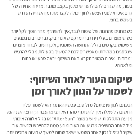
בעור, מה שגורם להם להפריש מלנין בקצב מוגבר. מריחה אחידה של
קרם איכותי לפני היציאה לחוף יכולה לקצר את זמן השהייה הנדרש
בשמש בחצי.
כשבוחנים פתרונות של טיפוח לגבר,איך להשתזף מהר הופך לקל יותר
כשיש מוצרים בעלי ריח גברי ומרקם שאינו דביק. גברים רבים נמנעים
משימוש בקרמים בגלל התחושה השומנית, ולכן חשוב לבחור מוצרים
שנספגים במהירות ומאפשרים לכם להמשיך בפעילות מבלי להרגיש
"מרוחים". איכות המוצר תקבע האם השיזוף ייראה טבעי או כתום
ומלאכותי.
שיקום העור לאחר השיזוף:
לשמור על הגוון לאורך זמן
הגעתם לגוון שרציתם? מזל טוב. עכשיו האתגר הוא לשמור עליו.
התשובה לשאלה איך להשתזף מהר היא חצי מהעבודה; החצי השני הוא
מניעת התקלפות. שימוש במוצרי "After Sun" או בג'ל אלוורה איכותי
מיד לאחר החשיפה מרגיע את העור ומונע ממנו להתייבש ולנשור. עור
שקיבל טיפול נכון לאחר השמש יישאר שחום למשך שבועות ארוכים יותר.