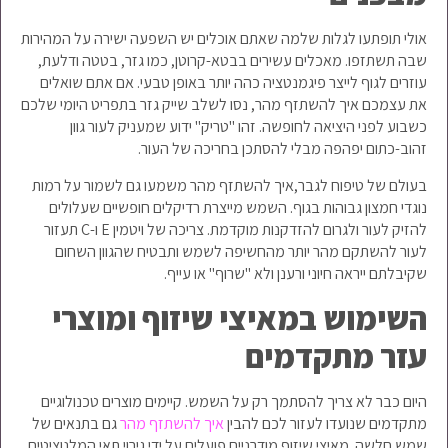
אולי תופתעו לגלות שלמה שאתם אוכלים יש השפעה ישירה על המהירות
שבה תשתזפו. מאכלים עשירים בבטא-קרוטן, כמו גזר, בטטה ודלעת,
עוזרים לגוף לייצר פיגמנטציה כהה יותר באופן טבעי. אם אתם שואלים
את עצמכם איך להשתזף מהר, נסו לשלב שייק גזר בתפריט היומי שלכם
כשבוע לפני היציאה לחופשה. זהו "טריק" ידוע שמעניק לעור גוון
זהוב-כתום יפהפה מבלי להסתכן בחריכה של העור.
בעולם של טיפוח לגבר,איך להשתזף מהר משמעו גם לשמור על רמות
נוגדי חמצון גבוהות בגוף. השמש מייצרת רדיקלים חופשיים שעלולים
להזיק לעור ולגרום להזדקנות מוקדמת. צריכה של ויטמין E ו-C תעזור
לעור להשתקם מהר יותר מהחשיפה לשמש ותבטיח שהגוון השחום
שקיבלתם ייראה חיוני ורענן ולא "שרוף" או עייף.
השימוש במאיצי שיזוף ומוצרי
עזר מתקדמים
היום כבר לא צריך להסתמך רק על השמש. קיימים מוצרים טכנולוגיים
מתקדמים שנועדו לעזור לכם להבין
איך להשתזף מהר
גם בתנאים של
שמש חלשה. מאיצי שיזוף מודרניים פועלים על ידי גירוי תאי המלנוציטים