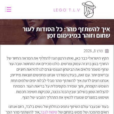
LEGO T.L.V
איך להשתזף מהר: כל הסודות לעור
שחום וזוהר במינימום זמן
מרץ 8, 2026
הקיץ הישראלי כבר כאן, ואיתו הרצון העז להחליף את המראה החיוור של
החורף בגוון ברונזה עמוק ומרשים. כולנו מכירים את התחושה שבה עור
שזוף משפר פלאים את הביטחון העצמי וגורם לנו להיראות חיוניים
ובריאים יותר. עם זאת, בעידן המודרני אנחנו מחפשים תוצאות מיידיות;
אנחנו רוצים לדעת איך להשתזף מהר מבלי לבלות ימים שלמים תחת
השמש הקופחת, ותוך שמירה מקסימלית על בריאות העור. המפתח
להצלחה טמון בשילוב שבין הכנה נכונה, טכניקות חשיפה חכמות
ושימוש במוצרים שנועדו להאיץ את התהליך הטבעי של הגוף.
בעוד שבעבר עולם השיזוף נתפס כנחלתן של נשים בלבד, היום אנחנו
רואים מהפכה של ממש בתחום של
טיפוח לגבר
,איך להשתזף מהר הפך