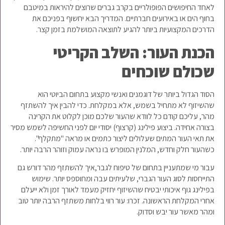
לאחד החיפושים הפופולריים בקרב גברים שרוצים להיראות במיטבם
בחוף הים או באירועים חברתיים. המדריך הבא יחשוף בפניכם את
הדרכים המקצועיות ביותר להגיע לתוצאה המושלמת בזמן קצר.
הכנת העור: השלב הקריטי
שכולם שוכחים
הסוד הגדול ביותר של דוגמנים ואנשי מקצוע בתחום הביוטי הוא
שהשיזוף לא מתחיל בשמש, אלא במקלחת. כדי להבין איך להשתזף
מהר, עליכם קודם כל לוודא שהעור שלכם מוכן לקלוט את הקרינה
בצורה אחידה. ביצוע פילינג (קרצוף) יסודי יום לפני החשיפה לשמש מסיר
את תאי העור המתים שעלולים ליצור כתמים או מראה "מתקלף".
כשהעור חלק וחדש, המלנין המופרש בו נראה עמוק וזוהר הרבה יותר.
עבור מי שמתעניין בתחום של טיפוח לגבר,איך להשתזף מהר דורש גם
התייחסות לסוג העור הגברי, שלעיתים עבה ומחוספס יותר. שימוש
בפילינג גוף איכותי יבטיח שהשיזוף יחזיק מעמד לאורך זמן ולא ייעלם
אחרי המקלחת הראשונה. זכרו: עור רווי בלחות משתזף הרבה יותר טוב
ומהר מאשר עור יבש וסדוק.