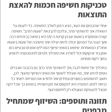
טכניקות חשיפה חכמות להאצת
התוצאות
אחרי שהכנתם את העור, הגיע הזמן לשלב החשיפה. כדי לענות על
השאלה איך להשתזף מהר, עליכם להבין את "שעות הזהב". חשיפה
קצרה וממוקדת בשעות שבהן קרינת ה-UV היא בשיאה (בזהירות רבה
ותוך הגנה על הפנים) יכולה להיות יעילה יותר מישיבה של שעות בשעות
אחה"צ המאוחרות. שימוש במאיצי שיזוף המכילים שמנים טבעיים כמו
שמן גזר או קוקוס יכול לשדרג את התהליך ולגרום לפיגמנטציה להופיע
בתוך דקות ספורות.
בתהליך של טיפוח לגבר,איך להשתזף מהר כרוך גם בהבנה שגברים
נוטים להזיע יותר, מה שעלול לשטוף את מאיצי השיזוף מהגוף. לכן,
חשוב להשתמש במוצרים עמידים יותר ולחדש את המריחה לאחר כל
כניסה למים. המטרה היא למקסם את זמן השהייה בשמש כך שכל דקה
תנוצל להעמקת הגוון ולא רק לחימום הגוף.
תזונה ותוספים: השיזוף שמתחיל
מבפנים