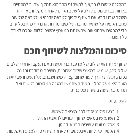
במסגרת טיפוח לגבר,איך להשתזף מהר הוא תהליך שחייב להסתיים
בלחות. גברים נוטים לדלג על שלב הקרם לאחר המקלחת, אך זהו
השלב שבו נקבע אם השיזוף יהפוך למראה יוקרתי או למראה של עור
פגום. הקפידו על שתייה מרובה של מים ומריחת קרם גוף מזין בכל ערב
כדי להבטיח שהתוצאות שהשגתם במאמץ ימשיכו ללוות אתכם לאורך
כל העונה.
סיכום והמלצות לשיזוף חכם
שיזוף מהיר הוא שילוב של מדע, הכנה וטיפוח. אם תעקבו אחרי השלבים
של פילינג, שימוש במאיצי שיזוף איכותיים, חשיפה מבוקרת ותזונה
נכונה, תגלו שהדרך לעור שחום קצרה משחשבתם. אל תשכחו שבריאות
העור היא מעל הכל – תמיד השתמשו בהגנה במקומות רגישים ואל
תגזימו בחשיפה בשעות מסוכנות.
לסיכום, זכרו:
בצעו פילינג יסודי לפני היציאה לשמש.
השתמשו במאיצי שיזוף ייעודיים להאצת התהליך.
אכלו מזונות עשירים בבטא-קרוטן.
הקפידו על לחות אינטנסיבית לאחר השיזוף כדי למנוע התקלפות.