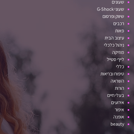
שעונים
שעוני G-Shock
שיווק ופרסום
רכבים
פאות
עיצוב הבית
ניהול כלכלי
מוזיקה
לייף סטייל
כללי
טיפוח ובריאות
השראה
הורות
בעלי חיים
אירועים
איפור
אופנה
beauty